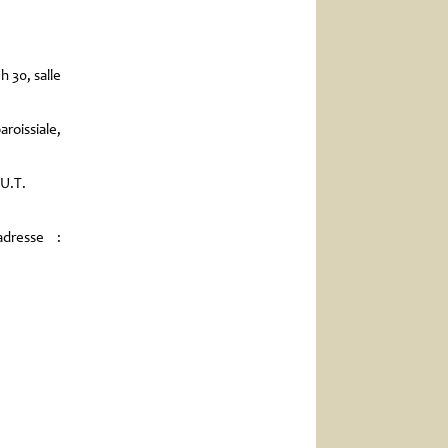
h 30, salle
roissiale,
.U.T.
adresse :