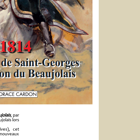
jolais
, par
jolais lors
ves), cet
, nouveaux