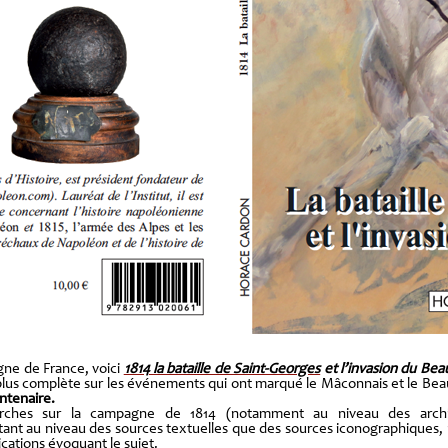
gne de France,
voici
1814 la bataille de Saint-Georges
et l’inv
asion du Beau
a plus complète sur les événements qui ont marqué le Mâconnais et le Beau
ntenaire.
erches sur la campagne de 1814 (notamment au niveau des archi
ant au niveau des sources textuelles que des sources iconographiques
ications évoquant le sujet.