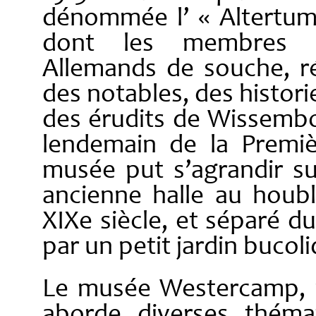
dénommée l’ « Altertums
dont les membres é
Allemands de souche, ré
des notables, des histor
des érudits de Wissembo
lendemain de la Premiè
musée put s’agrandir sui
ancienne halle au houb
XIXe siècle, et séparé du
par un petit jardin bucol
Le musée Westercamp, mu
aborde diverses thémat